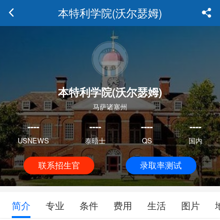
本特利学院(沃尔瑟姆)
本特利学院(沃尔瑟姆)
马萨诸塞州
----
----
----
----
USNEWS
泰晤士
QS
国内
联系招生官
录取率测试
简介
专业
条件
费用
生活
图片