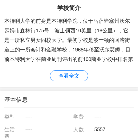
学校简介
本特利大学的前身是本特利学院，位于马萨诸塞州沃尔
瑟姆市森林街175号，波士顿西10英里（16公里），它
是一所私立男女同校大学。最初学校是波士顿的回湾街
道上的一所会计和金融学校，1968年移至沃尔瑟姆，目
前本特利大学在商业周刊评出的前100商业学校中排名第
30位。 为了容纳越来越多的学生，1968年本特利大学从
查看全文
波士顿市中心搬到了马萨诸塞州沃尔瑟姆市。1965年到
1968年之间沃尔瑟姆校区的第一栋建筑建成。今天，校
园的面积已经达到163英亩（ 0.66平方公里）。 本特利
基本信息
大学的吉祥物是弯曲的猎鹰，学校有男女专业运动队共
23支。学校设有会计、计算机信息系统、经济学、英
类型
----
学费
----
文、财经、全球研究、历史、信息设计和公司通讯、信
生活
----
人数
5557
息和流程管理、法律，税收和金融规划、管理、营销、
费