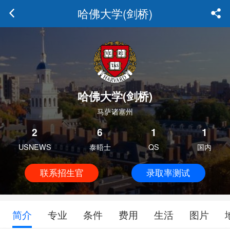
哈佛大学(剑桥)
哈佛大学(剑桥)
马萨诸塞州
2
6
1
1
USNEWS
泰晤士
QS
国内
联系招生官
录取率测试
简介
专业
条件
费用
生活
图片