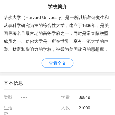
学校简介
哈佛大学（Harvard University）是一所以培养研究生和
从事科学研究为主的综合性大学，建立于1636年，是美
国最著名且最古老的高等学府之一，同时是常春藤联盟
成员之一。哈佛大学是一所在世界上享有一流大学的声
誉、财富和影响力的学校，被誉为美国政府的思想库，
其商学院案例教学也盛名远播。在世界各报刊以及研究
查看全文
机构的排行榜中，哈佛大学经常排世界第一。
基本信息
类型
----
学费
39849
生活
----
人数
21000
费