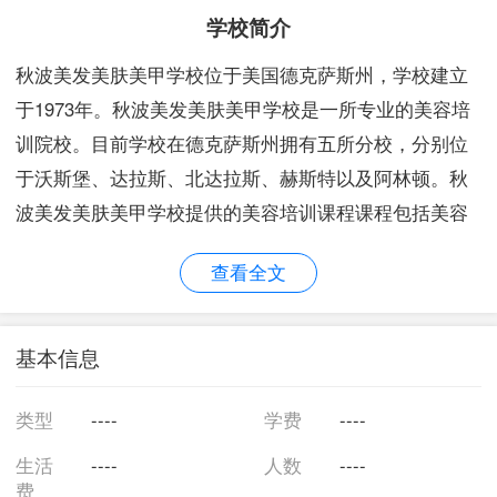
学校简介
秋波美发美肤美甲学校位于美国德克萨斯州，学校建立
于1973年。秋波美发美肤美甲学校是一所专业的美容培
训院校。目前学校在德克萨斯州拥有五所分校，分别位
于沃斯堡、达拉斯、北达拉斯、赫斯特以及阿林顿。秋
波美发美肤美甲学校提供的美容培训课程课程包括美容
师、面部按摩师以及美容指导师。 秋波美发美肤美甲学
查看全文
校配备有美容美发行业经验丰富的专职教职人员，提供
美容护肤服务方面的继续教育培训，能够使得学生通过
理论课程和实践操作结合的方式学会所需技能，对于其
基本信息
今后的职业发展或深造打下坚实的基础。学校历来以高
标准的教学模式、最为先进的教学设施以及现代化的教
类型
----
学费
----
室著称。布拉德福学校通过“美国专业美容美发院校委员
生活
----
人数
----
会”的批准认可，成为具备美容美发职业培训资格认证的
费