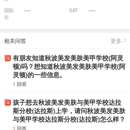
院校之一。 秋波美发美肤美甲学校提供白班以及夜班两
国际
----
SAT
----
种授课模式，以方便学生灵活安排自己的学习时间；同
生
样，学校提供全日制以及非全日制教学模式。对于符合
条件的优秀学生，学校给予一定的财政资助，以帮助其
相关问答
更多
顺利完成学业。
有朋友知道秋波美发美肤美甲学校(阿灵
顿)吗？想知道秋波美发美肤美甲学校(阿
灵顿)的一些信息。
1
回答
孩子想去秋波美发美肤与美甲学校达拉
斯分校(达拉斯)上学，请问秋波美发美肤
与美甲学校达拉斯分校(达拉斯)怎么样？
1
回答