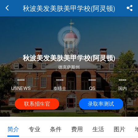
秋波美发美肤美甲学校(阿灵顿)
秋波美发美肤美甲学校(阿灵顿)
德克萨斯州
----
----
----
----
USNEWS
泰晤士
QS
国内
联系招生官
录取率测试
简介
专业
条件
费用
生活
图片