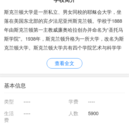
斯克兰顿大学是一所私立、男女同校的耶稣会大学，坐
落在美国东北部的宾夕法尼亚州斯克兰顿。学校于1888
年由斯克兰顿第一主教威廉奥哈拉创办并命名为“圣托马
斯学院”。1938年，斯克兰顿升格为一所大学，改名为斯
克兰顿大学。斯克兰顿大学共有四个学院艺术与科学学
院、卡尼亚管理学院、帕鲁斯卡专业进修学院和研究生
查看全文
及继续教育学院。斯克兰顿大学可授予本科、硕士和博
士学位，专业设置广泛，开设的专业主要有会计、生
化、细胞与分子生物学、生物学、生物物理、商务管
基本信息
理、化学、通讯、社区健康教育、计算机相关专业、计
算机信息系统、计算机科学、经济学、电气工程、英
类型
----
学费
----
语、环境科学、运动科学、金融、法医化学、西班牙研
生活
----
人数
5900
究、历史、…
费