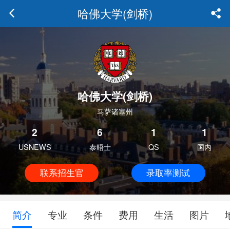
哈佛大学(剑桥)
哈佛大学(剑桥)
马萨诸塞州
2
6
1
1
USNEWS
泰晤士
QS
国内
联系招生官
录取率测试
简介
专业
条件
费用
生活
图片