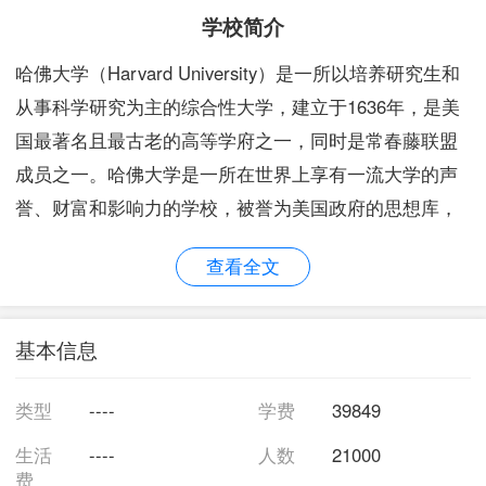
学校简介
哈佛大学（Harvard University）是一所以培养研究生和
从事科学研究为主的综合性大学，建立于1636年，是美
国最著名且最古老的高等学府之一，同时是常春藤联盟
成员之一。哈佛大学是一所在世界上享有一流大学的声
誉、财富和影响力的学校，被誉为美国政府的思想库，
其商学院案例教学也盛名远播。在世界各报刊以及研究
查看全文
机构的排行榜中，哈佛大学经常排世界第一。
基本信息
类型
----
学费
39849
生活
----
人数
21000
费