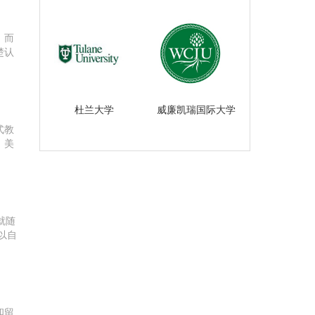
。而
楚认
群就
杜兰大学
威廉凯瑞国际大学
式教
：美
就
就随
以自
士的
和留