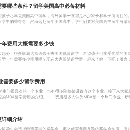
需要哪些条件？留学美国高中必备材料
望孩子尽早去美国高中留学，海外留学一直都是不少家长和学子所向往的
留学中的香饽饽。然而远赴留学美国高中，学生们要对美国高中留学有清
去美国高中留学的条件。那么去美国高中留学有哪些条件呢？今天，留学
请美...
一年费用大概需要多少钱
大趋势，很多家庭选择送孩子去美国低龄留学，希望孩子们接受优质的美
留学一年需要多少费用呢？现在大家跟随留学群一起来了解一下吧！引言
，私立高中和公立高中。美国的私立高中由民间出资，供当地或外籍学生
立高中可...
专业需要多少留学费用
是学生们很喜欢的一个专业，也有很多院校都设置有这个专业。接下来大家
国的MBA留学费用的介绍。一、费用很多人认为MBA是一个热门专业，所
！其实，美国大学MBA学费并没有想象中那么贵，一流高校金融、经济硕
度详细介绍
少留学生会选择申请美国的奖学金，那么就需要料及鞥的奖学金制度。来