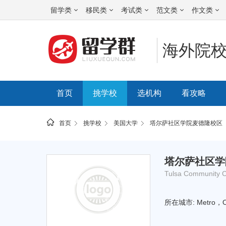
留学类
移民类
考试类
范文类
作文类
海外院
首页
挑学校
选机构
看攻略
首页
挑学校
美国大学
塔尔萨社区学院麦德隆校区
所
塔尔萨社区学
在
Tulsa Community C
的
所在城市: Metro，O
位
置: