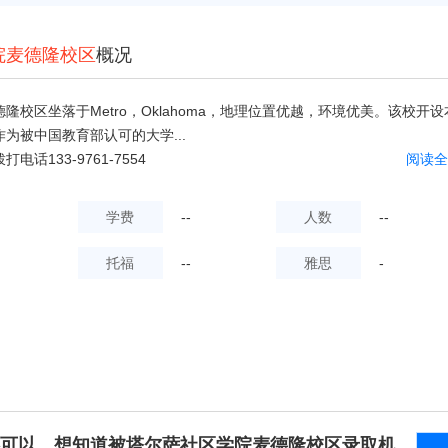
院麦德隆校区
概况
隆校区坐落于Metro，Oklahoma，地理位置优越，环境优美。该校开设
为被中国教育部认可的大学...
话133-9761-7554
阅读全
学费
--
人数
--
托福
--
雅思
-
可以，想知道被塔尔萨社区学院麦德隆校区录取机