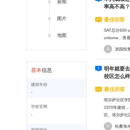
新闻
率高不高？
图片
最佳回答
SAT总分600-u
地图
unkonw...
查
游园惊
明年就要去
基本
信息
校区怎么样
建校年份
最佳回答
-
塔尔萨社区学
学校官网
1970年建校
-
区。塔尔萨社区
枯桑海
学校地址