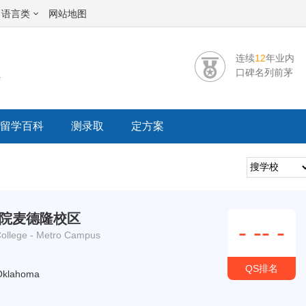
语言类
网站地图
连续
12
年业内
校
口碑名列前茅
留学百科
测录取
定方案
院麦德隆校区
-
--
-
ollege - Metro Campus
QS排名
klahoma