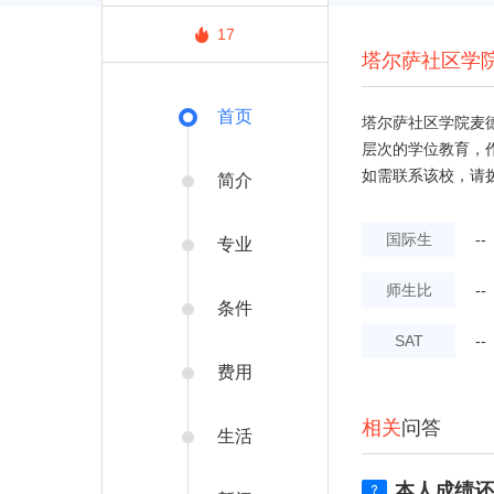
17
塔尔萨社区学
首页
塔尔萨社区学院麦德
层次的学位教育，作
如需联系该校，请拨打电
简介
国际生
--
专业
师生比
--
条件
SAT
--
费用
相关
问答
生活
本人成绩还