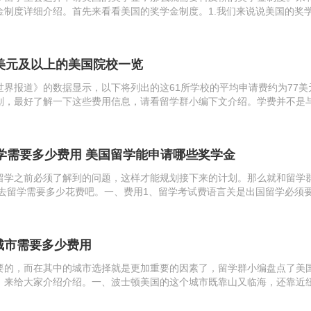
金制度详细介绍。首先来看看美国的奖学金制度。1.我们来说说美国的奖
常见的scholarship，也就是真正意义上的讲“奖”学金，通常是基于学
5美元及以上的美国院校一览
世界报道》的数据显示，以下将列出的这61所学校的平均申请费约为77美
划，最好了解一下这些费用信息，请看留学群小编下文介绍。学费并不是
唯一费用。事实上，支付大学费用的任务通常在入学前就开始了，因为准
...
留学需要多少费用 美国留学能申请哪些奖学金
留学之前必须了解到的问题，这样才能规划接下来的计划。那么就和留学
国去留学需要多少花费吧。一、费用1、留学考试费语言关是出国留学必须
美国本科留学托福或雅思是必备的语言基础，高中生可以在国内也可以在
...
城市需要多少费用
要的，而在其中的城市选择就是更加重要的因素了，留学群小编盘点了美
，来给大家介绍介绍。一、波士顿美国的这个城市既靠山又临海，还靠近
人称羡了。而且它的面积很大，在美国的这些城市中，只有旧金山等等是
很多的大...