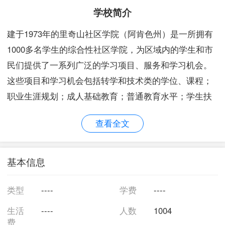
学校简介
建于1973年的里奇山社区学院（阿肯色州）是一所拥有
1000多名学生的综合性社区学院，为区域内的学生和市
民们提供了一系列广泛的学习项目、服务和学习机会。
这些项目和学习机会包括转学和技术类的学位、课程；
职业生涯规划；成人基础教育；普通教育水平；学生扶
持和相关延伸项目；财政资助，包括补助金和奖学金
查看全文
（联邦、州立和当地）。 除了在米纳的主校区外，里奇
山社区学院在距离米纳北面大约30英里外还拥有一个永
久的校区。里奇山社区学院为所有沃希托河山社区的市
基本信息
民提供了值得他人效法的教育和深造机会来提高他们的
生活质量和生活水平。里奇山社区学院坐落于米纳的东
类型
----
学费
----
边，阿肯色州中部偏西的沃希托河山的一个城镇里，学
生活
----
人数
1004
院为波尔克、…
费