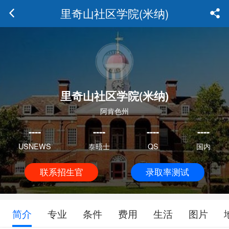
里奇山社区学院(米纳)
里奇山社区学院(米纳)
阿肯色州
----
----
----
----
USNEWS
泰晤士
QS
国内
联系招生官
录取率测试
简介
专业
条件
费用
生活
图片