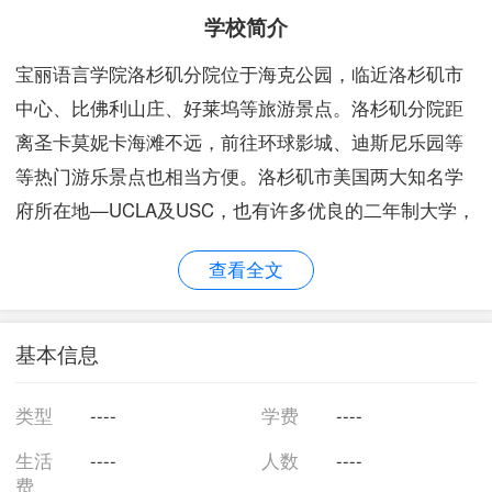
学校简介
宝丽语言学院洛杉矶分院位于海克公园，临近洛杉矶市
中心、比佛利山庄、好莱坞等旅游景点。洛杉矶分院距
离圣卡莫妮卡海滩不远，前往环球影城、迪斯尼乐园等
等热门游乐景点也相当方便。洛杉矶市美国两大知名学
府所在地—UCLA及USC，也有许多优良的二年制大学，
如圣莫尼卡大学，洛杉矶社区学院，皮尔斯学院等等，
查看全文
让洛杉矶成为国际学生最理想的就读地区。学院主要教
授英语第二语言（ESL）课程，拥有30年纯美语教学经
验，六级ESL课程，提供日、午、夜间部及周末课程，
基本信息
提供美国家庭住宿条件，合法招收外国非移民学生，手
续简单，专业转换学生身份成功率高。ETS指定许可的
类型
----
学费
----
托福考试中心私人教学以及外语班。多种经验一对一教
生活
----
人数
----
学。每周提…
费