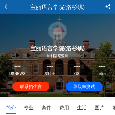
宝丽语言学院(洛杉矶)
宝丽语言学院(洛杉矶)
加利福尼亚州
----
----
----
----
USNEWS
泰晤士
QS
国内
联系招生官
录取率测试
简介
专业
条件
费用
生活
图片